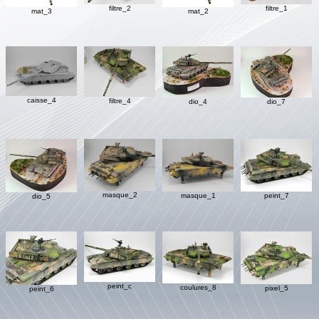
filtre_2
filtre_1
mat_3
mat_2
caisse_4
filtre_4
dio_4
dio_7
masque_2
masque_1
peint_7
dio_5
peint_c
coulures_8
pixel_5
peint_6