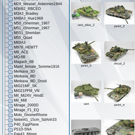
M29_Weasel_Ardennes1944
M36B2_RBCEO
M3A3_Bradley
M48A3_Hue1968
M50_iSherman_1967
vert_olive_2
peint_2
M51_iSherman_1967
M551_Sheridan
M55_Quad
M60A3
M978_HEMTT
M9_ACE
MQ-8B
Magach_6B
decal_2
peint_h
MarkI_female_Somme1916
Merkava_3D
Merkava_IIID
Merkava_IIID_Droid
MiG21MF_SK
MiG21PFM_VN
Mil_Mi24V_HindE
Mil_Mi8
vert
Mirage_2000D
peint_e
Mirage_F1_EQ
Moto_GnomeRhone
Nebel41_15cm_SdAnh33
P40_EggPlane
P51D-5NA
Pak43_88mm