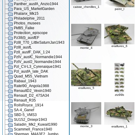
Panther_ausfA_Anzio1944
caisse_chenilles_1
Para_US_MarketGarden
peint_l
Phalanx_Mk15
Philadelphie_2011
Photos_musees
Pkf85_Falke
Protection_episcope
Pz38(t)_ausfEF
PzIII_T70_LittleSaturnJan1943
eraillures_6
PzIII_ausfL
monte_4
PzII_ausfF_DAK_1:24
PzIV_ausfC_Normandie1944
PzIV_ausfJ_Normandie1944
PzI_CV-L3_Cyrenaique1941
PzI_ausfA_late_DAK
Quad_M55_Vietnam
Rabaul_1943
Ratel90_Angola1988
eraillures_5
RenaultD2_Vexin1940
ztz99b
Renault_D2_47SA34
Renault_R35
RollsRoyce_1914
SA-4_Ganef
SBD-5_VMS3
SU152_Dniepr1943
Saladin_Mk2_Kuwait1990
monte_3
eraillures_1
Scammell_France1940
Sherman_M4A3E2_Jumbo