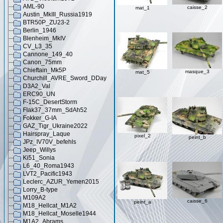
AML-90
caisse_2
mat_1
Austin_MkIII_Russia1919
BTR50P_ZU23-2
Berlin_1946
Blenheim_MkIV
CV_L3_35
Cannone_149_40
Canon_75mm
Chieftain_Mk5P
masque_3
mat_5
Churchill_AVRE_Sword_DDay
D3A2_Val
ERC90_UN
F-15C_DesertStorm
Flak37_37mm_SdAh52
Fokker_G-IA
GAZ_Tigr_Ukraine2022
Hairspray_Laque
pixel_2
peint_b
JPz_IV70V_befehls
Jeep_Willys
Ki51_Sonia
L6_40_Roma1943
LVT2_Pacific1943
Leclerc_AZUR_Yemen2015
Lorry_B-type
M109A2
caisse_6
peint_a
M18_Hellcat_M1A2
M18_Hellcat_Moselle1944
M1A2_Abrams