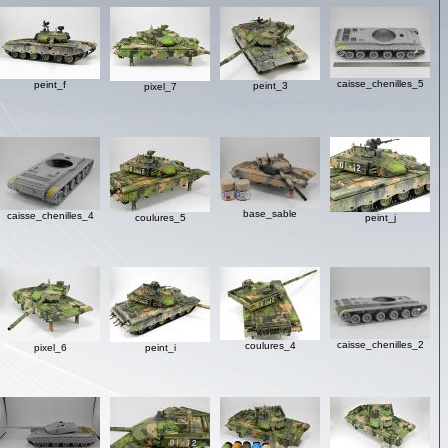
caisse_chenilles_5
peint_f
peint_3
pixel_7
base_sable
caisse_chenilles_4
coulures_5
peint_j
caisse_chenilles_2
coulures_4
pixel_6
peint_i