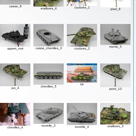
caisse_8
coulures_1
eraillures_4
pixel_9
monte_5
caisse_chenilles_3
appret_noir
coulures_2
kit
chenilles_5
jus_4
peint_13
tourelle_3
eraillures_3
tourelle_4
chenilles_4