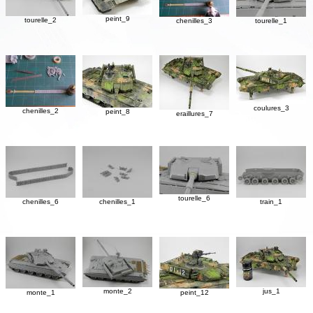
peint_9
tourelle_2
chenilles_3
tourelle_1
coulures_3
chenilles_2
peint_8
eraillures_7
tourelle_6
chenilles_6
chenilles_1
train_1
monte_2
jus_1
monte_1
peint_12