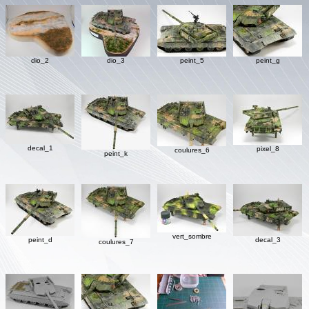
dio_2
dio_3
peint_5
peint_g
decal_1
pixel_8
coulures_6
peint_k
vert_sombre
peint_d
decal_3
coulures_7