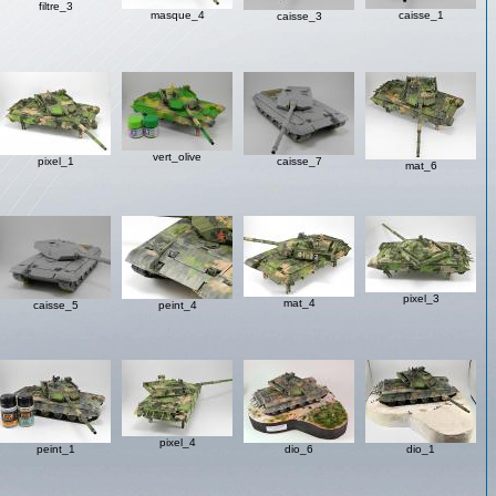
filtre_3
masque_4
caisse_1
caisse_3
vert_olive
pixel_1
caisse_7
mat_6
pixel_3
mat_4
caisse_5
peint_4
pixel_4
peint_1
dio_6
dio_1