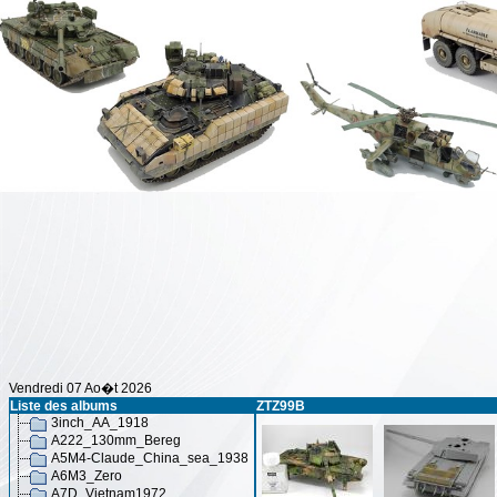
Vendredi 07 Ao�t 2026
Liste des albums
ZTZ99B
3inch_AA_1918
A222_130mm_Bereg
A5M4-Claude_China_sea_1938
A6M3_Zero
A7D_Vietnam1972